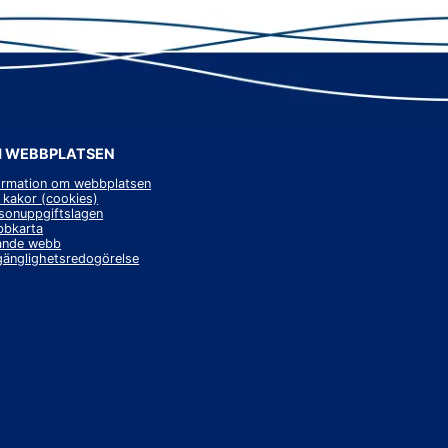
 WEBBPLATSEN
ormation om webbplatsen
kakor (cookies)
sonuppgiftslagen
bkarta
nytt fönster.
ande webb
lgänglighetsredogörelse