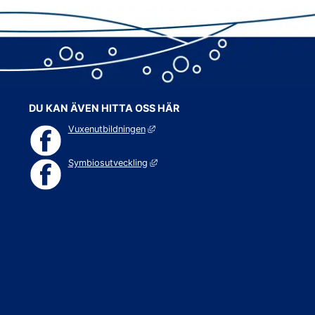
DU KAN ÄVEN HITTA OSS HÄR
Länk till annan webbplats, öppnas i ny
Vuxenutbildningen
Länk till annan webbplats, öppnas i n
Symbiosutveckling