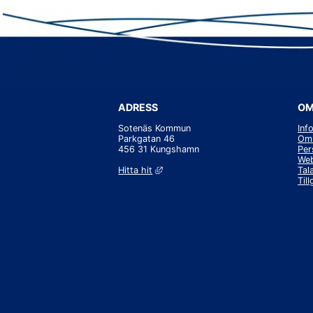
ADRESS
OM
Sotenäs Kommun
Inf
Parkgatan 46
Om 
456 31 Kungshamn
Per
Web
Länk till annan webbplats, öppnas i 
Hitta hit
Tal
Til