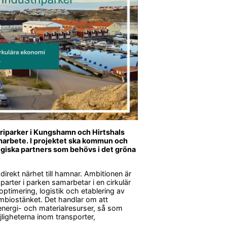
striparker i Kungshamn och Hirtshals 
marbete. I projektet ska kommun och 
giska partners som behövs i det gröna 
irekt närhet till hamnar. Ambitionen är 
parter i parken samarbetar i en cirkulär 
timering, logistik och etablering av 
mbiostänket. Det handlar om att 
nergi- och materialresurser, så som 
ligheterna inom transporter, 