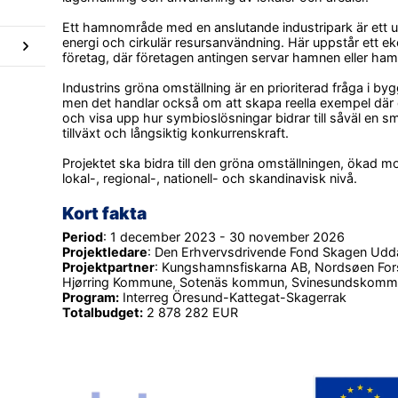
Ett hamnområde med en anslutande industripark är ett u
energi och cirkulär resursanvändning. Här uppstår ett ek
företag, där företagen antingen servar hamnen eller ham
Undersidor
Industrins gröna omställning är en prioriterad fråga i byg
för
men det handlar också om att skapa reella exempel där 
Avslutade
och visa upp hur symbioslösningar bidrar till såväl en s
projekt
tillväxt och långsiktig konkurrenskraft.
Projektet ska bidra till den gröna omställningen, ökad mot
lokal-, regional-, nationell- och skandinavisk nivå.
Kort fakta
Period
: 1 december 2023 - 30 november 2026
Projektledare
: Den Erhvervsdrivende Fond Skagen Udd
Projektpartner
: Kungshamnsfiskarna AB, Nordsøen Fors
Hjørring Kommune, Sotenäs kommun, Svinesundskommit
Program:
 Interreg Öresund-Kattegat-Skagerrak
Totalbudget:
 2 878 282 EUR