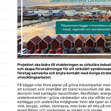
Projektet ska bidra till etableringen av cirkulära indu
och skapa förutsättningar för ett cirkulärt symbiossa
företag samverka och knyta kontakt med övriga strate
utvecklingsarbetet.
På bägge orter finns planer på gröna industriparker med d
ett koncept som innehåller ett starkt konsortium där alla 
ekonomi med kartlagda resursflöden. Restflöden, energiop
underleverantörer i gröna värdekedjor ska ske utifrån sy
kartlägga och undersöka möjligheter inom alla typer av e
vind, biogas, vatten, biomassa, men även att titta på möj
lagerhållning och användning av lokaler och arealer.