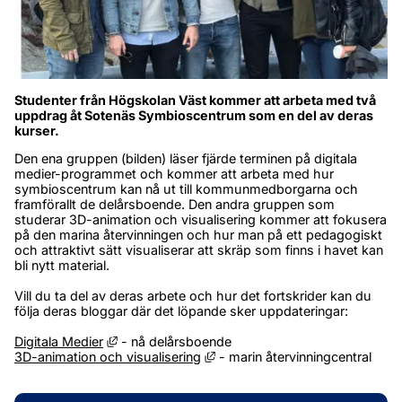
Studenter från Högskolan Väst kommer att arbeta med två 
uppdrag åt Sotenäs Symbioscentrum som en del av deras 
kurser. 
Den ena gruppen (bilden) läser fjärde terminen på digitala 
medier-programmet och kommer att arbeta med hur 
symbioscentrum kan nå ut till kommunmedborgarna och 
framförallt de delårsboende. Den andra gruppen som 
studerar 3D-animation och visualisering kommer att fokusera 
på den marina återvinningen och hur man på ett pedagogiskt 
och attraktivt sätt visualiserar att skräp som finns i havet kan 
bli nytt material.
Vill du ta del av deras arbete och hur det fortskrider kan du 
följa deras bloggar där det löpande sker uppdateringar:
Länk till annan webbplats, öppnas i nytt fönster
Digitala Medier
 - nå delårsboende
Länk till annan webbplats, öppn
3D-animation och visualisering
 - marin återvinningcentral