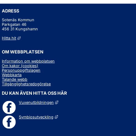
ADRESS
Sotenäs Kommun
Parkgatan 46
456 31 Kungshamn
Länk till annan webbplats, öppnas i nytt fönster.
Hitta hit
OM WEBBPLATSEN
Information om webbplatsen
Om kakor (cookies)
Personuppgiftslagen
Webbkarta
Talande webb
Tillgänglighetsredogörelse
DU KAN ÄVEN HITTA OSS HÄR
Länk till annan webbplats, öppnas i nytt fö
Vuxenutbildningen
Länk till annan webbplats, öppnas i nytt fö
Symbiosutveckling