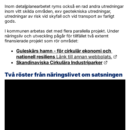
Inom detaljplanearbetet ryms också en rad andra utredningar 
inom vitt skilda områden, exv geotekniska utredningar, 
utredningar av risk vid skyfall och vid transport av farligt 
gods.
I kommunen arbetas det med flera parallella projekt. Under 
näringsliv och utveckling
 pågår för tillfället två externt 
finansierade projekt som rör området:
Guleskärs hamn - för cirkulär ekonomi och 
Länk t
nationell resiliens
Länk till annan webbplats.
Länk till 
Skandinaviska Cirkulära Industriparker
Två röster från näringslivet om satsningen