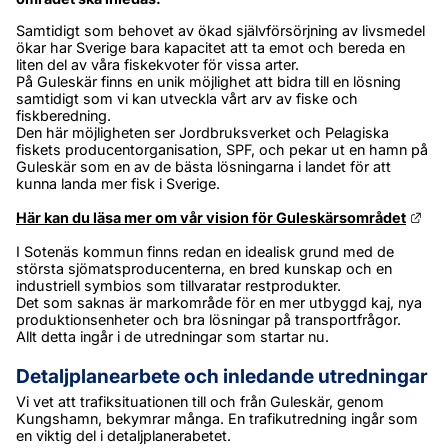
Samtidigt som behovet av ökad självförsörjning av livsmedel 
ökar har Sverige bara kapacitet att ta emot och bereda en 
liten del av våra fiskekvoter för vissa arter.
På Guleskär finns en unik möjlighet att bidra till en lösning 
samtidigt som vi kan utveckla vårt arv av fiske och 
fiskberedning.
Den här möjligheten ser Jordbruksverket och Pelagiska 
fiskets producentorganisation, SPF, och pekar ut en hamn på 
Guleskär som en av de bästa lösningarna i landet för att 
kunna landa mer fisk i Sverige.
Länk
Här kan du läsa mer om vår vision för Guleskärsområdet
I Sotenäs kommun finns redan en idealisk grund med de 
största sjömatsproducenterna, en bred kunskap och en 
industriell symbios som tillvaratar restprodukter.
Det som saknas är markområde för en mer utbyggd kaj, nya 
produktionsenheter och bra lösningar på transportfrågor.
Allt detta ingår i de utredningar som startar nu.
Detaljplanearbete och inledande utredningar
Vi vet att trafiksituationen till och från Guleskär, genom 
Kungshamn, bekymrar många. En trafikutredning ingår som 
en viktig del i detaljplanerabetet. 