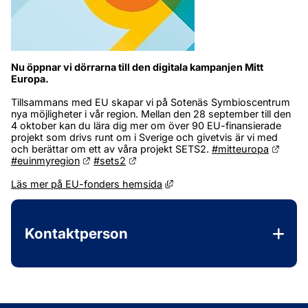
Nu öppnar vi dörrarna till den digitala kampanjen Mitt 
Europa.
Tillsammans med EU skapar vi på Sotenäs Symbioscentrum 
nya möjligheter i vår region. Mellan den 28 september till den 
4 oktober kan du lära dig mer om över 90 EU-finansierade 
projekt som drivs runt om i Sverige och givetvis är vi med 
Länk t
och berättar om ett av våra projekt SETS2. 
#mitteuropa
Länk till annan webbplats.
Länk till annan webbplats.
#euinmyregion
#sets2
Länk till annan webbplats, öpp
Läs mer på EU-fonders hemsida
Kontaktperson