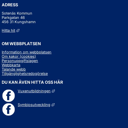
ADRESS
Sotenäs Kommun
Parkgatan 46
456 31 Kungshamn
Länk till annan webbplats, öppnas i nytt fönster.
Hitta hit
OM WEBBPLATSEN
Information om webbplatsen
Om kakor (cookies)
Personuppgiftslagen
Webbkarta
Talande webb
Tillgänglighetsredogörelse
DU KAN ÄVEN HITTA OSS HÄR
Länk till annan webbplats, öppnas i nytt fö
Vuxenutbildningen
Länk till annan webbplats, öppnas i nytt fö
Symbiosutveckling