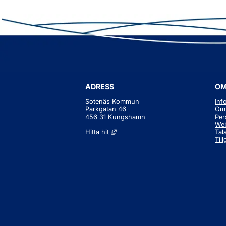
ADRESS
OM
Sotenäs Kommun
Inf
Parkgatan 46
Om 
456 31 Kungshamn
Per
Web
Länk till annan webbplats, öppnas i 
Hitta hit
Tal
Til