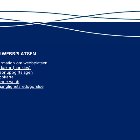
 WEBBPLATSEN
ormation om webbplatsen
kakor (cookies)
sonuppgiftslagen
bkarta
nytt fönster.
ande webb
lgänglighetsredogörelse