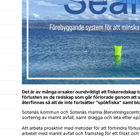
Det är av många orsaker oundvikligt att fiskeredskap ta
förlusten av de redskap som går förlorade genom att un
återfinnas så att de inte fortsätter ”spökfiska” samt bid
Sotenäs kommun och Sotenäs marina återvinningscentral
sortering av marint avfall, samt dragga och leta efter sp
Att arbeta proaktivt med metoder för att förhindra förlust
arbetet med marint avfall och framsteg för ett friskt och