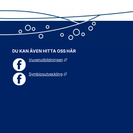
DU KAN ÄVEN HITTA OSS HÄR
Länk till annan webbplats, öppnas i n
Vuxenutbildningen
Länk till annan webbplats, öppnas i n
Symbiosutveckling