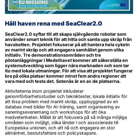
Håll haven rena med SeaClear2.0
SeaClear2.0 syftar till att skapa självgående robotar som 
använder smart teknik för att hitta och samla upp skräp från 
havsbotten. Projektet fokuserar på att hantera hela cykeln 
av marint skräp och att engagera samhället genom olika 
initiativ. Tre demonstrationsområden och tre 
pilotanläggningar i Medelhavet kommer att säkerställa en 
systemutveckling som ligger nära marknaden och som tar 
itu med lokala utmaningar. För att visa att projektet fungerar 
bra på olika platser kommer minst fem andra regioner att 
vara med och testa det. Sotenäs är en av de platserna.
Aktiviteterna inom projektet inkluderar 
genomförbarhetsstudier och tekniktester, lokala initiativ för 
att lösa problem med marint skräp, uppbyggnad av en 
databas med bilder för AI-träning, samt organisering av 
saneringsevenemang och workshops för att öka 
medvetenheten. Målet är att fokusera på så många möjliga 
områden som möjligt, olika länder i och associerade till 
Europeiska unionen, och att nå och engagera en stor 
allmänhet, beslutsfattare och policyskapare.