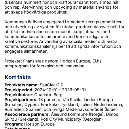
tusentals hummertinor och kräftburar samt tonvis med nät 
och rep. Återvinning och upcycling av material används för 
att skapa högvärdiga produkter.
Kommunen är även engagerad i standardiseringskommittéer 
och utveckling av system för utökat producentansvar och för 
att öka medvetenheten om marint skräp jobbar vi med 
kommunikation och samarbete med konstnärliga och 
kreativa sektorer. Användning av sociala medier och andra 
kommunikationskanaler hjälper till att sprida information och 
engagera allmänheten.
Projektet finansieras genom Horizon Europe, EU:s 
ramprogram för forskning och innovation.
Kort fakta
Projektets namn: 
SeaClear2.0
Projektperiod: 
2024-10-01 - 2026-05-01
Projektledare
: Charlotte Berg
Projektpartners
: 13 partners från 9 olika länder i Europa 
(Kroatien, Cypern, Frankrike, Tyskland, Italien, Nederländerna, 
Rumänien, Spanien) och övriga Medelhavsområdet (Israel)
Associerade partners:
 Ålesund kommune (Norge), Dimos 
Skirou (Grekland), Poti City Municipality (Georgien
)
Program
: Horizon Europe
Totalbudget: