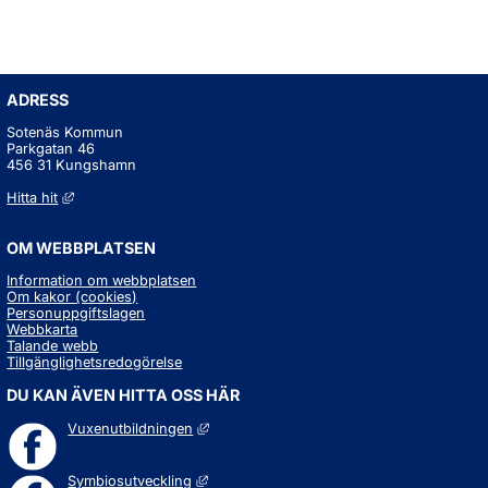
ADRESS
Sotenäs Kommun
Parkgatan 46
456 31 Kungshamn
Länk till annan webbplats, öppnas i nytt fönster.
Hitta hit
OM WEBBPLATSEN
Information om webbplatsen
Om kakor (cookies)
Personuppgiftslagen
Webbkarta
Talande webb
Tillgänglighetsredogörelse
DU KAN ÄVEN HITTA OSS HÄR
Länk till annan webbplats, öppnas i nytt fö
Vuxenutbildningen
Länk till annan webbplats, öppnas i nytt fö
Symbiosutveckling