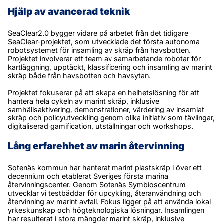
Hjälp av avancerad teknik
SeaClear2.0 bygger vidare på arbetet från det tidigare 
SeaClear-projektet, som utvecklade det första autonoma 
robotsystemet för insamling av skräp från havsbotten. 
Projektet involverar ett team av samarbetande robotar för 
kartläggning, upptäckt, klassificering och insamling av marint 
skräp både från havsbotten och havsytan.
Projektet fokuserar på att skapa en helhetslösning för att 
hantera hela cykeln av marint skräp, inklusive 
samhällsaktivering, demonstrationer, värdering av insamlat 
skräp och policyutveckling genom olika initiativ som tävlingar, 
digitaliserad gamification, utställningar och workshops.
Lång erfarehhet av marin återvinning
Sotenäs kommun har hanterat marint plastskräp i över ett 
decennium och etablerat Sveriges första marina 
återvinningscenter. Genom Sotenäs Symbioscentrum 
utvecklar vi testbäddar för upcykling, återanvändning och 
återvinning av marint avfall. Fokus ligger på att använda lokal 
yrkeskunskap och högteknologiska lösningar. Insamlingen 
har resulterat i stora mängder marint skräp, inklusive 