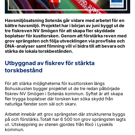
Havsmiljösatsning Sotenäs går vidare med arbetet för en 
bättre havsmiljö. Projektet har i början av juni byggt ut de 
tre fiskreven NV Smögen för att skapa fler skyddade 
boplatser för kusttorsken. Genom att förstärka reven med 
grov sprängsten och följa utvecklingen via provfiske och 
DNA-analyser samt filmning vill vi bidra till att bevara och 
stärka de lokala torskbestånden.
Utbyggnad av fiskrev för stärkta 
torskbestånd
För att stärka möjligheterna för kusttorsken längs 
Bohuskusten bygger projektet ut de tre redan påbörjade 
fiskrev NV Smögen i Sotenäs kommun. Syftet är att skapa 
fler trygga boplatser där torsken kan söka skydd från 
naturliga fiender som säl och skarv.
Arbetet innebär att grov sprängsten där strukturerna byggs 
på och förstärks.Totalt har 6 500 ton grov sprängsten lagts 
ut. Utskeppning av stenen gjordes från Rixö i Lysekils 
kommun.