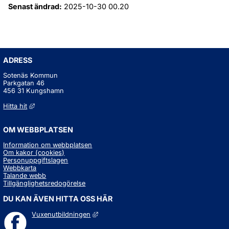
Senast ändrad:
2025-10-30 00.20
ADRESS
Sotenäs Kommun
Parkgatan 46
456 31 Kungshamn
Länk till annan webbplats, öppnas i nytt fönster.
Hitta hit
OM WEBBPLATSEN
Information om webbplatsen
Om kakor (cookies)
Personuppgiftslagen
Webbkarta
Talande webb
Tillgänglighetsredogörelse
DU KAN ÄVEN HITTA OSS HÄR
Länk till annan webbplats, öppnas i nytt fö
Vuxenutbildningen