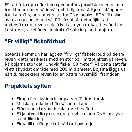
För att följa upp effekterna genomförs provfiske med mindre 
torskburar under både vår och tidig höst årligen. Infångade 
torskar mäts, och prover tas för DNA-analys. ROV-filmning 
av reven planeras också. På så sätt är det möjligt att 
undersöka om reven också lyckas gynna lokala bestånd av 
kusttorsk, vilket är en central målsättning med projektet.
”Frivilligt” fiskeförbud
Sotenäs kommun har lagt ett ”frivilligt” fiskeförbud på de tre 
reven, detta markeras med en stor boj i mittpunkten på reven. 
På bojarna stor det ”Undvik fiske 100 meter”. På detta sätt får 
vi ett skyddat område med 200 m diameter. Bojarna läggs ut i 
närtid, respektera reven för en bättre havsmiljö i framtiden.
Projektets syften
Skapa fler skyddade boplatser för kusttorsk.
Minska predation från säl och skarv.
Stärka och bevara lokala torskbestånd.
Följa utvecklingen genom provfiske och DNA-analyser 
samt filmning.
Bidra till en långsiktigt hållbar havsmiljö.