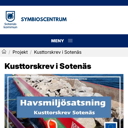
MENY
Meny
/
Projekt
/
Kusttorskrev i Sotenäs
Symbioscentrum
Kusttorskrev i Sotenäs