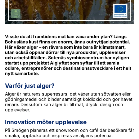
Visste du att framtidens mat kan växa under ytan? Längs 
Bohusläns kust finns en enorm, ännu outnyttjad potential. 
Här växer alger – en råvara som inte bara är klimatsmart, 
utan också öppnar dörrar till nya produkter, upplevelser 
och arbetstillfällen. Sotenäs symbioscentrum har nyligen 
startat upp projektet 
Alglyftet 
som syftar till att samla 
odlare, entreprenörer och destinationsutvecklare i ett helt 
nytt samarbete.
Varför just alger?
Alger är naturens superresurs, det växer utan sötvatten eller 
gödningsmedel och binder samtidigt koldioxid och gör havet 
renare. Dessutom kan alger bli till mat, dryck, design och 
upplevelser.
Innovation möter upplevelse
På Smögen planeras ett showroom och café där besökare får 
smaka, upptäcka och inspireras av algens potential. 