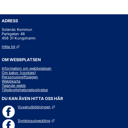
ADRESS
Sotenäs Kommun
Parkgatan 46
456 31 Kungshamn
Länk till annan webbplats, öppnas i nytt fönster.
Hitta hit
OM WEBBPLATSEN
Information om webbplatsen
Om kakor (cookies)
Personuppgiftslagen
Webbkarta
Talande webb
Tillgänglighetsredogörelse
DU KAN ÄVEN HITTA OSS HÄR
Länk till annan webbplats, öppnas i nytt fö
Vuxenutbildningen
Länk till annan webbplats, öppnas i nytt fö
Symbiosutveckling