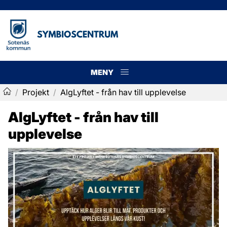
MENY
Meny
/
Projekt
/
AlgLyftet - från hav till upplevelse
Symbioscentrum
AlgLyftet - från hav till 
upplevelse