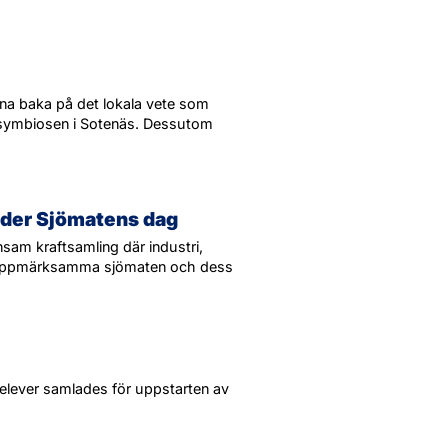
unna baka på det lokala vete som
symbiosen i Sotenäs. Dessutom
nder Sjömatens dag
sam kraftsamling där industri,
 uppmärksamma sjömaten och dess
 elever samlades för uppstarten av