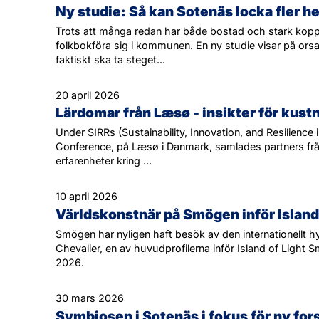
Ny studie: Så kan Sotenäs locka fler 
Trots att många redan har både bostad och stark kopplin
folkbokföra sig i kommunen. En ny studie visar på orsa
faktiskt ska ta steget...
20 april 2026
Lärdomar från Læsø - insikter för kustn
Under SIRRs (Sustainability, Innovation, and Resilience 
Conference, på Læsø i Danmark, samlades partners från
erfarenheter kring ...
10 april 2026
Världskonstnär på Smögen inför Island 
Smögen har nyligen haft besök av den internationellt hy
Chevalier, en av huvudprofilerna inför Island of Lig
2026.
30 mars 2026
Symbiosen i Sotenäs i fokus för ny for