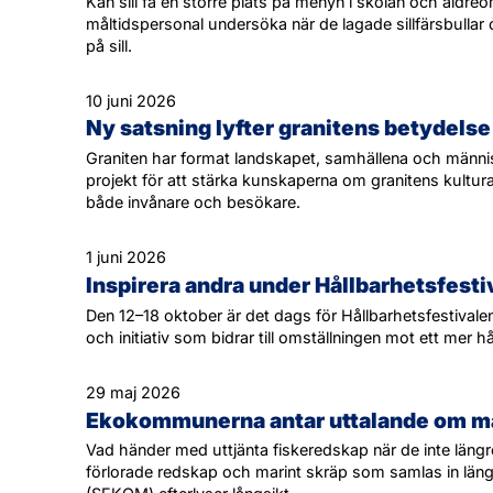
Kan sill få en större plats på menyn i skolan och äld
måltidspersonal undersöka när de lagade sillfärsbulla
på sill.
10 juni 2026
Ny satsning lyfter granitens betydelse
Graniten har format landskapet, samhällena och männis
projekt för att stärka kunskaperna om granitens kultura
både invånare och besökare.
1 juni 2026
Inspirera andra under Hållbarhetsfesti
Den 12–18 oktober är det dags för Hållbarhetsfestivalen 
och initiativ som bidrar till omställningen mot ett mer h
29 maj 2026
Ekokommunerna antar uttalande om mar
Vad händer med uttjänta fiskeredskap när de inte län
förlorade redskap och marint skräp som samlas in lä