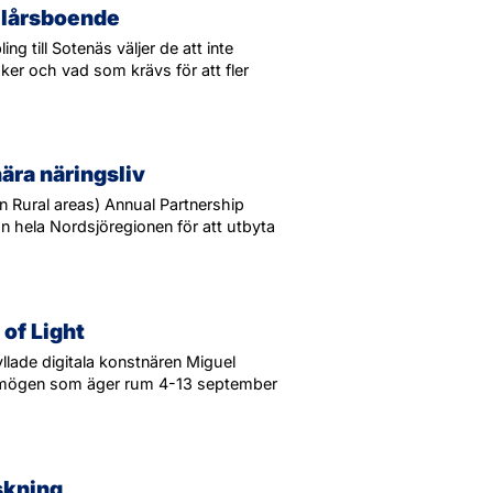
helårsboende
g till Sotenäs väljer de att inte
ker och vad som krävs för att fler
ära näringsliv
in Rural areas) Annual Partnership
 hela Nordsjöregionen för att utbyta
of Light
llade digitala konstnären Miguel
ht Smögen som äger rum 4-13 september
skning