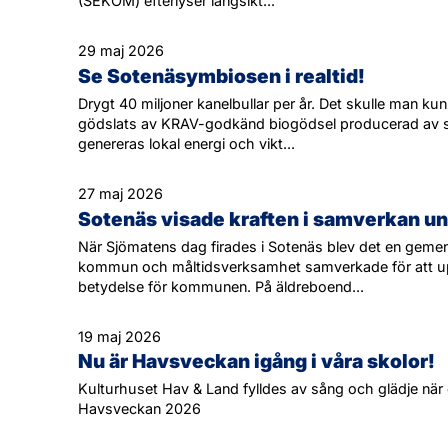
(SEKOM) efterlyser långsikt...
29 maj 2026
Se Sotenäsymbiosen i realtid!
Drygt 40 miljoner kanelbullar per år. Det skulle man k
gödslats av KRAV-godkänd biogödsel producerad av 
genereras lokal energi och vikt...
27 maj 2026
Sotenäs visade kraften i samverkan u
När Sjömatens dag firades i Sotenäs blev det en gemen
kommun och måltidsverksamhet samverkade för att
betydelse för kommunen. På äldreboend...
19 maj 2026
Nu är Havsveckan igång i våra skolor!
Kulturhuset Hav & Land fylldes av sång och glädje när
Havsveckan 2026