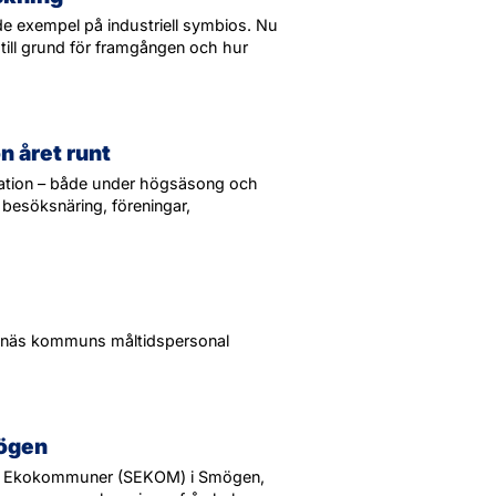
e exempel på industriell symbios. Nu
till grund för framgången och hur
n året runt
ination – både under högsäsong och
n besöksnäring, föreningar,
otenäs kommuns måltidspersonal
mögen
ges Ekokommuner (SEKOM) i Smögen,