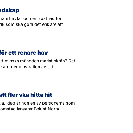
redskap
marint avfall och en kostnad för
knik som ska göra det enklare att
ör ett renare hav
l att minska mängden marint skräp? Det
kalig demonstration av sitt
t fler ska hitta hit
kla. Idag är hon en av personerna som
trömstad lanserar Bolust Norra