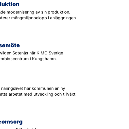
duktion
e modernisering av sin produktion.
sterar mångmiljonbelopp i anläggningen
lsemöte
yligen Sotenäs när KIMO Sverige
Symbioscentrum i Kungshamn.
a näringslivet har kommunen en ny
satta arbetet med utveckling och tillväxt
dreomsorg