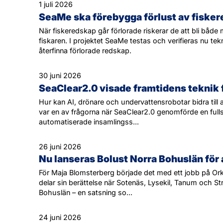
1 juli 2026
SeaMe ska förebygga förlust av fiske
När fiskeredskap går förlorade riskerar de att bli både 
fiskaren. I projektet SeaMe testas och verifieras nu te
återfinna förlorade redskap.
30 juni 2026
SeaClear2.0 visade framtidens teknik f
Hur kan AI, drönare och undervattensrobotar bidra til
var en av frågorna när SeaClear2.0 genomförde en fulls
automatiserade insamlingss...
26 juni 2026
Nu lanseras Bolust Norra Bohuslän för at
För Maja Blomsterberg började det med ett jobb på Or
delar sin berättelse när Sotenäs, Lysekil, Tanum och S
Bohuslän – en satsning so...
24 juni 2026