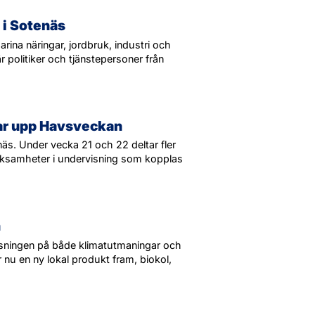
 i Sotenäs
rina näringar, jordbruk, industri och
r politiker och tjänstepersoner från
lar upp Havsveckan
näs. Under vecka 21 och 22 deltar fler
verksamheter i undervisning som kopplas
n
 lösningen på både klimatutmaningar och
 nu en ny lokal produkt fram, biokol,