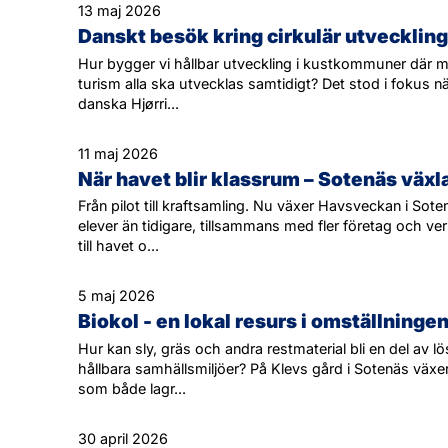
13 maj 2026
Danskt besök kring cirkulär utveckling
Hur bygger vi hållbar utveckling i kustkommuner där ma
turism alla ska utvecklas samtidigt? Det stod i fokus nä
danska Hjørri...
11 maj 2026
När havet blir klassrum – Sotenäs väx
Från pilot till kraftsamling. Nu växer Havsveckan i Sote
elever än tidigare, tillsammans med fler företag och 
till havet o...
5 maj 2026
Biokol - en lokal resurs i omställninge
Hur kan sly, gräs och andra restmaterial bli en del av
hållbara samhällsmiljöer? På Klevs gård i Sotenäs växer
som både lagr...
30 april 2026