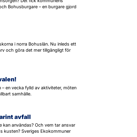
reomsorgen? Det fick kommunens
r och Bohusburgare – en burgare gjord
korna i norra Bohuslän. Nu inleds ett
rv och göra det mer tillgängligt för
valen!
– en vecka fylld av aktiviteter, möten
ållbart samhälle.
int avfall
gre kan användas? Och vem tar ansvar
ngs kusten? Sveriges Ekokommuner