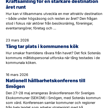
Kraftsamling för en starkare destination
året runt
Hur kan vi tillsammans utveckla en mer attraktiv destination
– både under högsäsong och resten av året? Den frågan
stod i fokus när aktörer från besöksnäring, föreningar,
eventarrangörer, företag och ...
23 mars 2026
Tång tar plats i kommunens kök
Hur smakar framtidens råvara från havet? Det fick Sotenäs
kommuns måltidspersonal utforska när tång testades i de
kommunala köken.
16 mars 2026
Nationell hållbarhetskonferens till
Smögen
Den 27–28 maj arrangeras årskonferensen för Sveriges
Ekokommuner (SEKOM) i Smögen, med Sotenäs kommun
som värd. Konferensen samlar kommuner och regioner
från hela landet som arbetar strategiskt med hå...