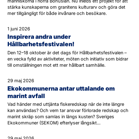
människorna i norra Bohuslän. Nu inleds ett projekt för att
stärka kunskaperna om granitens kulturarv och göra det
mer tillgängligt för både invånare och besökare.
1 juni 2026
Inspirera andra under
Hållbarhetsfestivalen!
Den 12–18 oktober är det dags för Hållbarhetsfestivalen –
en vecka fylld av aktiviteter, möten och initiativ som bidrar
till omställningen mot ett mer hållbart samhälle.
29 maj 2026
Ekokommunerna antar uttalande om
marint avfall
Vad händer med uttjänta fiskeredskap när de inte längre
kan användas? Och vem tar ansvar förlorade redskap och
marint skräp som samlas in längs kusten? Sveriges
Ekokommuner (SEKOM) efterlyser långsikt...
29 maj 2026