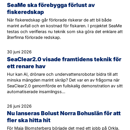
SeaMe ska förebygga förlust av
fiskeredskap
När fiskeredskap går förlorade riskerar de att bli både
marint avfall och en kostnad för fiskaren. I projektet SeaMe
testas och verifieras nu teknik som ska göra det enklare att
återfinna förlorade redskap.
30 juni 2026
SeaClear2.0 visade framtidens teknik för
ett renare hav
Hur kan AI, drönare och undervattensrobotar bidra till att
minska mängden marint skräp? Det var en av frågorna när
SeaClear2.0 genomförde en fullskalig demonstration av sitt
automatiserade insamlingss...
26 juni 2026
Nu lanseras Bolust Norra Bohuslän för att
fler ska hitta hit
För Maja Blomsterberg började det med ett jobb på Orkla.