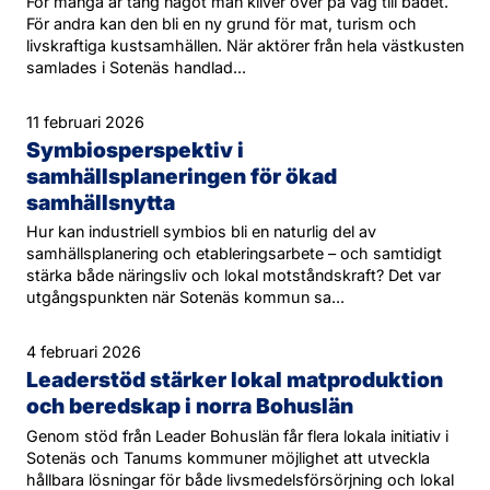
För många är tång något man kliver över på väg till badet.
För andra kan den bli en ny grund för mat, turism och
livskraftiga kustsamhällen. När aktörer från hela västkusten
samlades i Sotenäs handlad...
11 februari 2026
Symbiosperspektiv i
samhällsplaneringen för ökad
samhällsnytta
Hur kan industriell symbios bli en naturlig del av
samhällsplanering och etableringsarbete – och samtidigt
stärka både näringsliv och lokal motståndskraft? Det var
utgångspunkten när Sotenäs kommun sa...
4 februari 2026
Leaderstöd stärker lokal matproduktion
och beredskap i norra Bohuslän
Genom stöd från Leader Bohuslän får flera lokala initiativ i
Sotenäs och Tanums kommuner möjlighet att utveckla
hållbara lösningar för både livsmedelsförsörjning och lokal