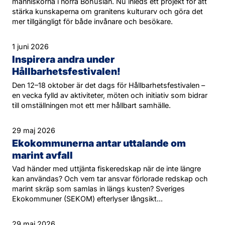
människorna i norra Bohuslän. Nu inleds ett projekt för att
stärka kunskaperna om granitens kulturarv och göra det
mer tillgängligt för både invånare och besökare.
1 juni 2026
Inspirera andra under
Hållbarhetsfestivalen!
Den 12–18 oktober är det dags för Hållbarhetsfestivalen –
en vecka fylld av aktiviteter, möten och initiativ som bidrar
till omställningen mot ett mer hållbart samhälle.
29 maj 2026
Ekokommunerna antar uttalande om
marint avfall
Vad händer med uttjänta fiskeredskap när de inte längre
kan användas? Och vem tar ansvar förlorade redskap och
marint skräp som samlas in längs kusten? Sveriges
Ekokommuner (SEKOM) efterlyser långsikt...
29 maj 2026