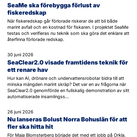
SeaMe ska förebygga förlust av
fiskeredskap
När fiskeredskap går förlorade riskerar de att bli både
marint avfall och en kostnad för fiskaren. I projektet SeaMe
testas och verifieras nu teknik som ska göra det enklare att
återfinna förlorade redskap.
30 juni 2026
SeaClear2.0 visade framtidens teknik för
ett renare hav
Hur kan AI, drönare och undervattensrobotar bidra till att
minska mängden marint skräp? Det var en av frågorna när
SeaClear2.0 genomförde en fullskalig demonstration av sitt
automatiserade insamlingss...
26 juni 2026
Nu lanseras Bolust Norra Bohuslän för att
fler ska hitta hit
För Maja Blomsterberg började det med ett jobb på Orkla.