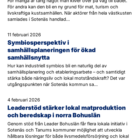
För många är tång något man kliver över på väg till badet.
För andra kan den bli en ny grund för mat, turism och
livskraftiga kustsamhällen. När aktörer från hela västkusten
samlades i Sotenäs handlad...
11 februari 2026
Symbiosperspektiv i
samhällsplaneringen för ökad
samhällsnytta
Hur kan industriell symbios bli en naturlig del av
samhällsplanering och etableringsarbete – och samtidigt
stärka både näringsliv och lokal motståndskraft? Det var
utgångspunkten när Sotenäs kommun sa...
4 februari 2026
Leaderstöd stärker lokal matproduktion
och beredskap i norra Bohuslän
Genom stöd från Leader Bohuslän får flera lokala initiativ i
Sotenäs och Tanums kommuner möjlighet att utveckla
hållbara lösningar för både livsmedelsförsörjning och lokal