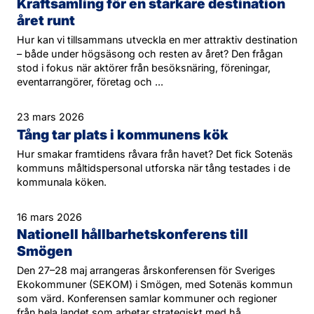
Kraftsamling för en starkare destination
året runt
Hur kan vi tillsammans utveckla en mer attraktiv destination
– både under högsäsong och resten av året? Den frågan
stod i fokus när aktörer från besöksnäring, föreningar,
eventarrangörer, företag och ...
23 mars 2026
Tång tar plats i kommunens kök
Hur smakar framtidens råvara från havet? Det fick Sotenäs
kommuns måltidspersonal utforska när tång testades i de
kommunala köken.
16 mars 2026
Nationell hållbarhetskonferens till
Smögen
Den 27–28 maj arrangeras årskonferensen för Sveriges
Ekokommuner (SEKOM) i Smögen, med Sotenäs kommun
som värd. Konferensen samlar kommuner och regioner
från hela landet som arbetar strategiskt med hå...